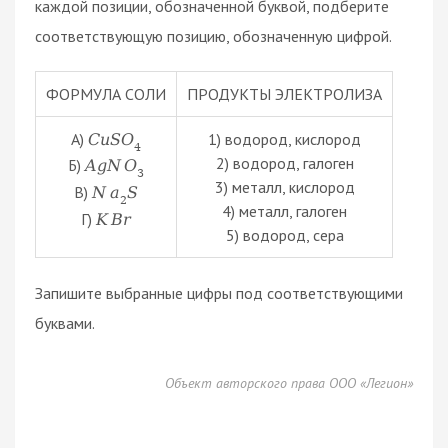
каждой позиции, обозначенной буквой, подберите
соответствующую позицию, обозначенную цифрой.
ФОРМУЛА СОЛИ
ПРОДУКТЫ ЭЛЕКТРОЛИЗА
А)
1) водород, кислород
C
u
S
O
4
2) водород, галоген
Б)
A
g
N
O
3
3) металл, кислород
В)
N
a
S
2
4) металл, галоген
Г)
K
B
r
5) водород, сера
Запишите выбранные цифры под соответствующими
буквами.
Объект авторского права ООО «Легион»