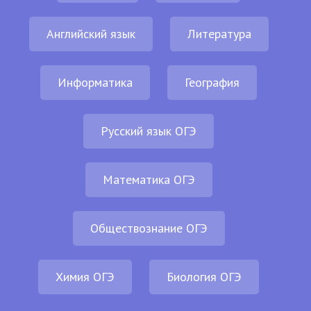
Английский язык
Литература
Информатика
География
Русский язык ОГЭ
Математика ОГЭ
Обществознание ОГЭ
Химия ОГЭ
Биология ОГЭ