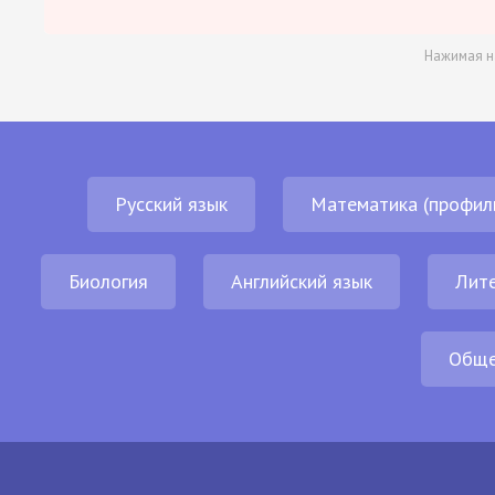
Нажимая н
Русский язык
Математика (профил
Биология
Английский язык
Лит
Обще