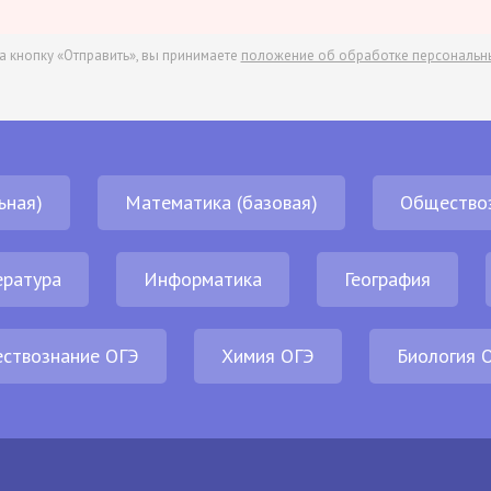
а кнопку «Отправить», вы принимаете
положение об обработке персональн
ьная)
Математика (базовая)
Общество
ература
Информатика
География
ствознание ОГЭ
Химия ОГЭ
Биология 