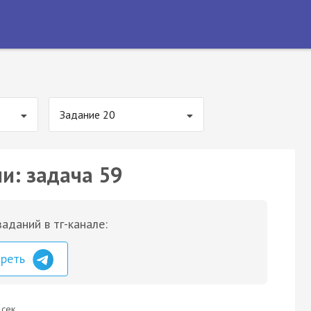
Задание 20
и: задача 59
аданий в тг-канале:
треть
 сек.