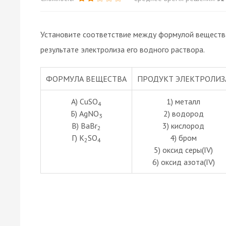
Установите соответствие между формулой вещества
результате электролиза его водного раствора.
ФОРМУЛА ВЕЩЕСТВА
ПРОДУКТ ЭЛЕКТРОЛИЗ
А) CuSO
1) металл
4
Б) AgNO
2) водород
3
В) BaBr
3) кислород
2
Г) K
SO
4) бром
2
4
5) оксид серы(IV)
6) оксид азота(IV)