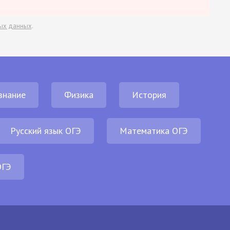
ых данных
.
знание
Физика
История
Русский язык ОГЭ
Математика ОГЭ
ОГЭ