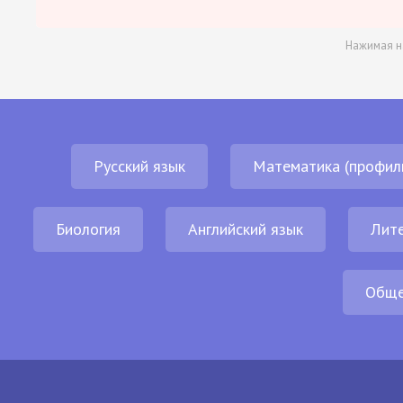
Нажимая н
Русский язык
Математика (профил
Биология
Английский язык
Лит
Обще