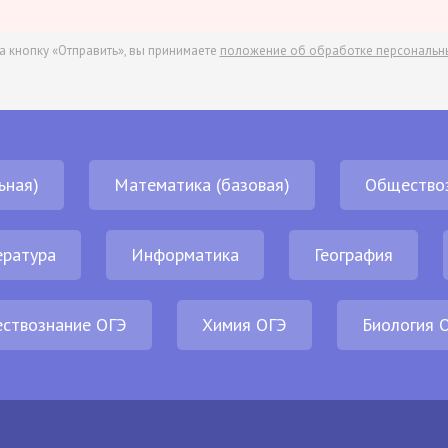
а кнопку «Отправить», вы принимаете
положение об обработке персональн
ьная)
Математика (базовая)
Общество
ература
Информатика
География
ствознание ОГЭ
Химия ОГЭ
Биология 