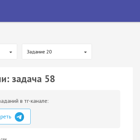
Задание 20
и: задача 58
аданий в тг-канале:
треть
 сек.