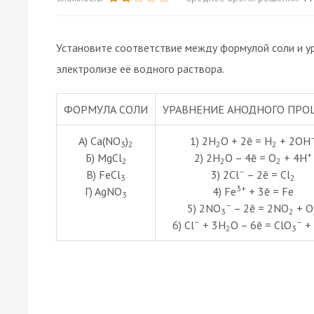
Установите соответствие между формулой соли и у
электролизе её водного раствора.
ФОРМУЛА СОЛИ
УРАВНЕНИЕ АНОДНОГО ПРО
А) Ca(NO
)
1) 2H
O + 2ē = H
+ 2OH
3
2
2
2
+
Б) MgCl
2) 2H
O – 4ē = O
+ 4H
2
2
2
–
В) FeCl
3) 2Cl
– 2ē = Cl
3
2
3+
Г) AgNO
4) Fe
+ 3ē = Fe
3
–
5) 2NO
– 2ē = 2NO
+ O
3
2
–
–
6) Cl
+ 3H
O – 6ē = ClO
+
2
3