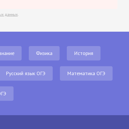
ых данных
.
знание
Физика
История
Русский язык ОГЭ
Математика ОГЭ
ОГЭ