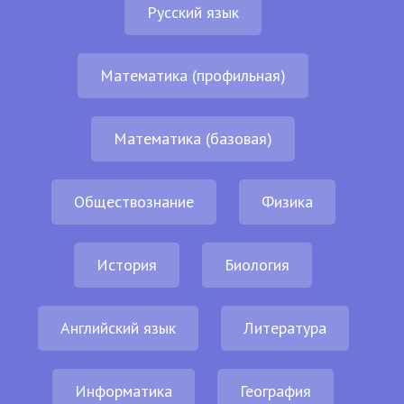
Русский язык
Математика (профильная)
Математика (базовая)
Обществознание
Физика
История
Биология
Английский язык
Литература
Информатика
География