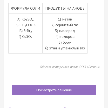
ФОРМУЛА СОЛИ
ПРОДУКТЫ НА АНОДЕ
А) Rb
SO
1) метан
2
4
Б) CH
COOK
2) сернистый газ
3
В) SrBr
3) кислород
2
Г) CuSO
4) водород
4
5) бром
6) этан и углекислый газ
Объект авторского права ООО «Легион»
Посмотреть решение