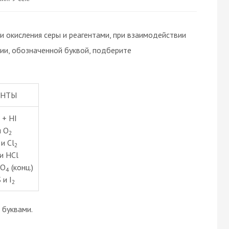
 окисления серы и реагентами, при взаимодействии
ии, обозначенной буквой, подберите
ЕНТЫ
+ HI
и O
2
и Cl
2
 и HCl
SO
(конц.)
4
 и I
2
буквами.