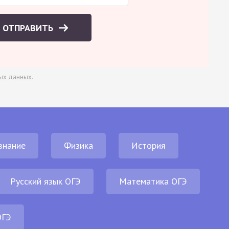
ОТПРАВИТЬ
ых данных
.
знание
Физика
История
Русский язык ОГЭ
Математика ОГЭ
ОГЭ