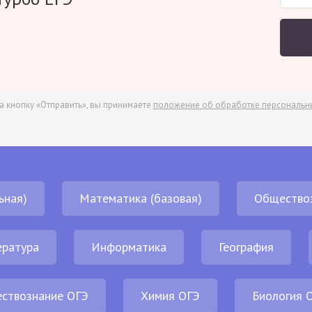
а кнопку «Отправить», вы принимаете
положение об обработке персональн
ьная)
Математика (базовая)
Общество
ература
Информатика
География
ствознание ОГЭ
Химия ОГЭ
Биология 