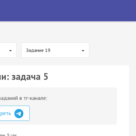
Задание 19
и: задача 5
аданий в тг-канале:
треть
ин. 9 сек.