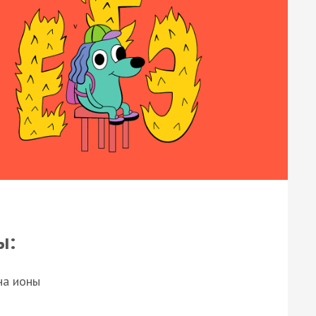
ы:
на ионы