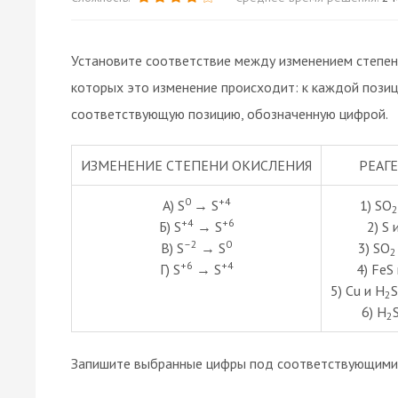
Установите соответствие между изменением степени
которых это изменение происходит: к каждой позиц
соответствующую позицию, обозначенную цифрой.
ИЗМЕНЕНИЕ СТЕПЕНИ ОКИСЛЕНИЯ
РЕАГ
0
+4
А) S
→ S
1) SO
2
+4
+6
Б) S
→ S
2) S 
–2
0
В) S
→ S
3) SO
2
+6
+4
Г) S
→ S
4) FeS
5) Cu и H
2
6) H
S
2
Запишите выбранные цифры под соответствующими 