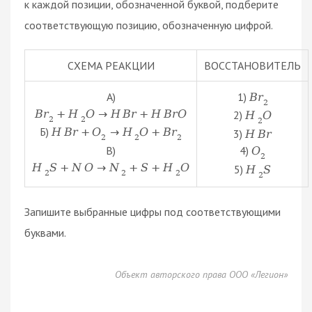
к каждой позиции, обозначенной буквой, подберите
соответствующую позицию, обозначенную цифрой.
СХЕМА РЕАКЦИИ
ВОССТАНОВИТЕЛЬ
А)
1)
B
r
2
B
r
+
H
O
→
H
B
r
+
H
B
r
O
2)
H
O
2
2
2
Б)
H
B
r
+
O
→
H
O
+
B
r
3)
H
B
r
2
2
2
В)
4)
O
2
H
S
+
N
O
→
N
+
S
+
H
O
5)
H
S
2
2
2
2
Запишите выбранные цифры под соответствующими
буквами.
Объект авторского права ООО «Легион»