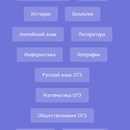
История
Биология
Английский язык
Литература
Информатика
География
Русский язык ОГЭ
Математика ОГЭ
Обществознание ОГЭ