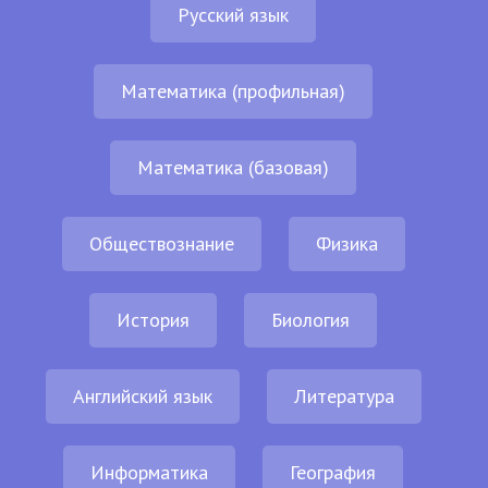
Русский язык
Математика (профильная)
Математика (базовая)
Обществознание
Физика
История
Биология
Английский язык
Литература
Информатика
География