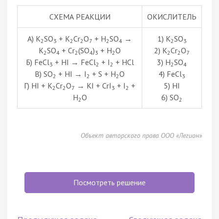
СХЕМА РЕАКЦИИ
ОКИСЛИТЕЛЬ
А) K
SO
+ K
Cr
O
+ H
SO
→
1) K
SO
2
3
2
2
7
2
4
2
3
K
SO
+ Cr
(SO
)
+ H
O
2) K
Cr
O
2
4
2
4
3
2
2
2
7
Б) FeCl
+ HI → FeCl
+ I
+ HCl
3) H
SO
3
2
2
2
4
В) SO
+ HI → I
+ S + H
O
4) FeCl
2
2
2
3
Г) HI + K
Cr
O
→ KI + CrI
+ I
+
5) HI
2
2
7
3
2
H
O
6) SO
2
2
Объект авторского права ООО «Легион»
Посмотреть решение