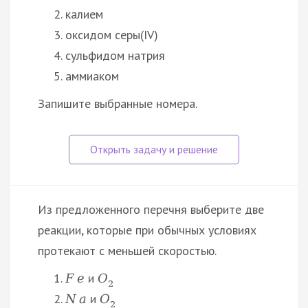
калием
оксидом серы(IV)
сульфидом натрия
аммиаком
Запишите выбранные номера.
Из предложенного перечня выберите две
реакции, которые при обычных условиях
протекают с меньшей скоростью.
и
F
e
O
2
и
N
a
O
2