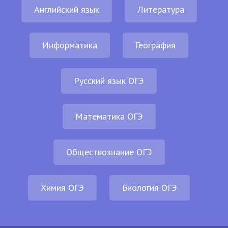
Английский язык
Литература
Информатика
География
Русский язык ОГЭ
Математика ОГЭ
Обществознание ОГЭ
Химия ОГЭ
Биология ОГЭ