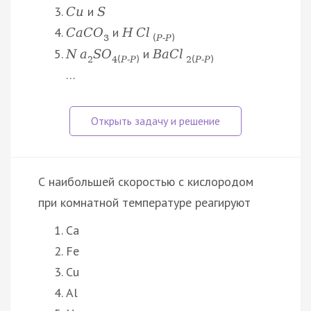
и
C
u
S
и
C
a
C
O
H
C
l
3
(
Р
‑
Р
)
и
N
a
S
O
B
a
C
l
2
4
(
Р
‑
Р
)
2
(
Р
‑
Р
)
…
С наибольшей скоростью с кислородом
при комнатной температуре реагируют
Ca
Fe
Cu
Al