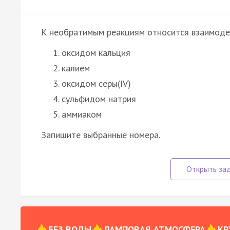
К необратимым реакциям относится взаимоде
оксидом кальция
калием
оксидом серы(IV)
сульфидом натрия
аммиаком
Запишите выбранные номера.
БЕЗ ВОДЫ
ЛАМПОВАЯ АТМОСФЕРА
КР