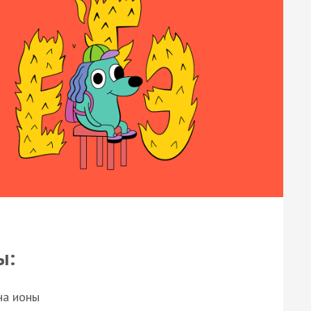
ы:
на ионы