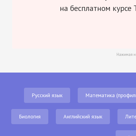
на бесплатном курсе 
Нажимая н
Русский язык
Математика (профил
Биология
Английский язык
Лит