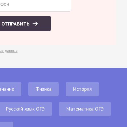
ОТПРАВИТЬ
ых данных
.
знание
Физика
История
Русский язык ОГЭ
Математика ОГЭ