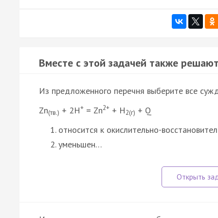
Вместе с этой задачей также решают
Из предложенного перечня выберите все сужд
+
2+
Zn
+ 2H
= Zn
+ H
+ Q
(тв.)
2(г)
относится к окислительно-восстановите
уменьшен…