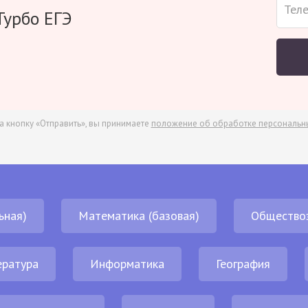
Турбо ЕГЭ
а кнопку «Отправить», вы принимаете
положение об обработке персональн
ьная)
Математика (базовая)
Общество
ература
Информатика
География