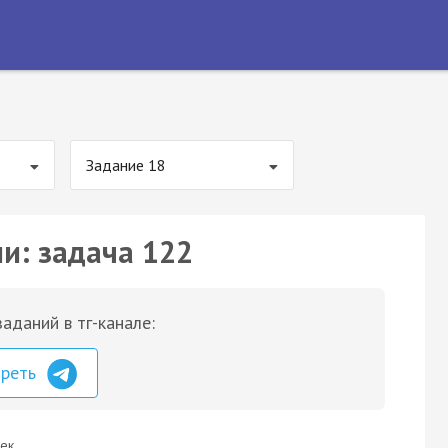
Задание 18
ии: задача 122
аданий в тг-канале:
треть
ек.