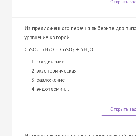
Из предложенного перечня выберите два типа
уравнение которой
CuSO
· 5H
O = CuSO
+ 5H
O.
4
2
4
2
соединение
экзотермическая
разложение
эндотермич…
Из предложенного перечня типов реакций выб