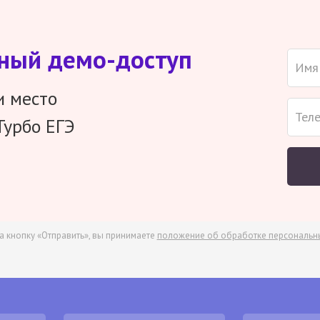
тный демо-доступ
и место
Турбо ЕГЭ
а кнопку «Отправить», вы принимаете
положение об обработке персональн