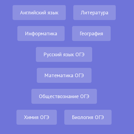
Английский язык
Литература
Информатика
География
Русский язык ОГЭ
Математика ОГЭ
Обществознание ОГЭ
Химия ОГЭ
Биология ОГЭ