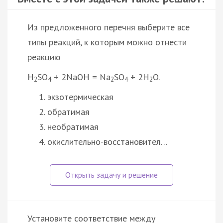
Из предложенного перечня выберите все
типы реакций, к которым можно отнести
реакцию
H
SO
+ 2NaOH = Na
SO
+ 2H
O.
2
4
2
4
2
экзотермическая
обратимая
необратимая
окислительно-восстановител…
Установите соответствие между