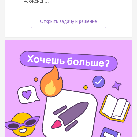
оксид …