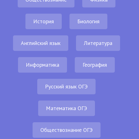
История
Биология
Английский язык
Литература
Информатика
География
Русский язык ОГЭ
Математика ОГЭ
Обществознание ОГЭ