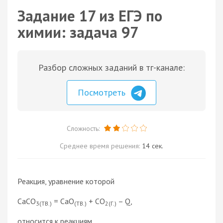
Задание 17 из ЕГЭ по
химии: задача 97
Разбор сложных заданий в тг-канале:
Посмотреть
Сложность:
Среднее время решения:
14 сек.
Реакция, уравнение которой
CaCO
= CaO
+ CO
– Q,
3(ТВ.)
(ТВ.)
2(Г.)
относится к реакциям