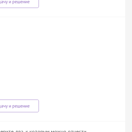
т
ерите два, к которым можно отнести