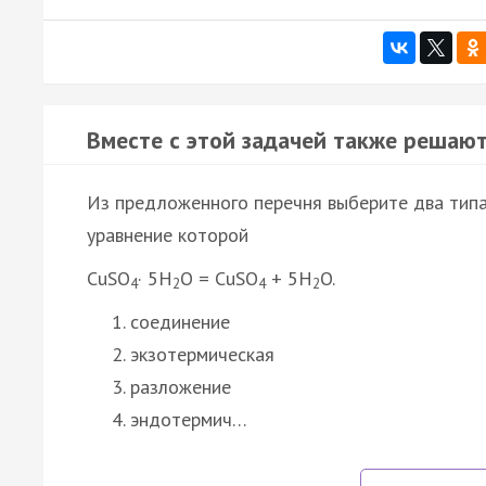
Вместе с этой задачей также решают
Из предложенного перечня выберите два типа
уравнение которой
CuSO
· 5H
O = CuSO
+ 5H
O.
4
2
4
2
соединение
экзотермическая
разложение
эндотермич…