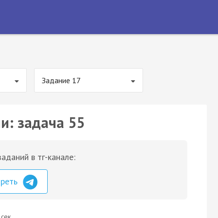
Задание 17
и: задача 55
аданий в тг-канале:
треть
 сек.