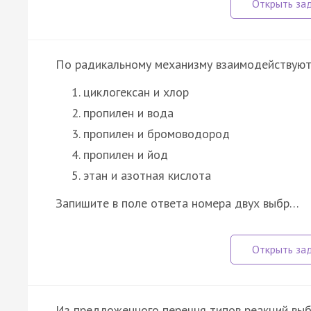
По радикальному механизму взаимодействую
циклогексан и хлор
пропилен и вода
пропилен и бромоводород
пропилен и йод
этан и азотная кислота
Запишите в поле ответа номера двух выбр…
Из предложенного перечня типов реакций выб