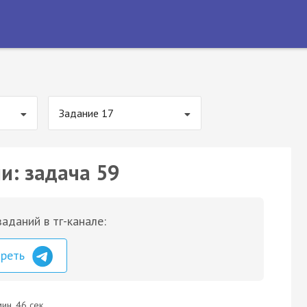
Задание 17
и: задача 59
аданий в тг-канале:
треть
ин. 46 сек.