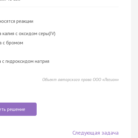
носятся реакции
 калия с оксидом серы(IV)
на с бромом
а с гидроксидом натрия
Объект авторского права ООО «Легион»
еть решение
Следующая задача