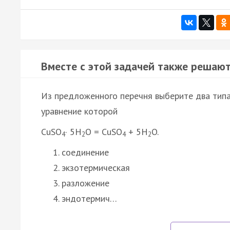
Вместе с этой задачей также решают
Из предложенного перечня выберите два типа
уравнение которой
CuSO
· 5H
O = CuSO
+ 5H
O.
4
2
4
2
соединение
экзотермическая
разложение
эндотермич…