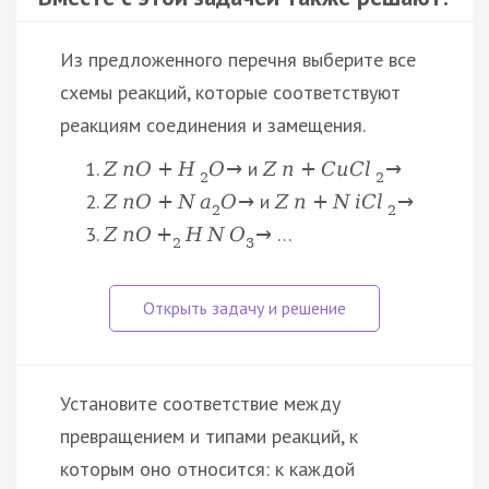
Из предложенного перечня выберите все
схемы реакций, которые соответствуют
реакциям соединения и замещения.
и
Z
n
O
+
H
O
→
Z
n
+
C
u
C
l
→
2
2
и
Z
n
O
+
N
a
O
→
Z
n
+
N
i
C
l
→
2
2
…
Z
n
O
+
H
N
O
→
2
3
Установите соответствие между
превращением и типами реакций, к
которым оно относится: к каждой