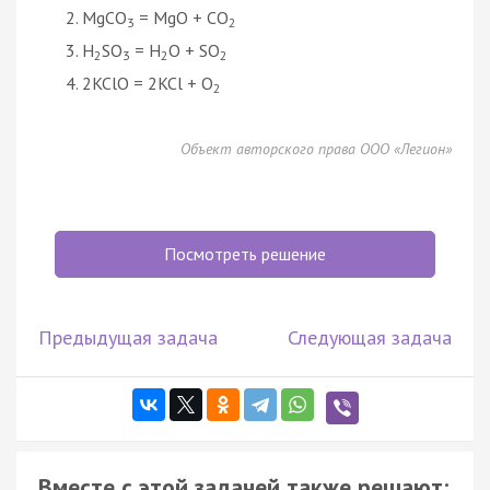
MgCO
= MgO + CO
3
2
H
SO
= H
O + SO
2
3
2
2
2KClO = 2KCl + O
2
Объект авторского права ООО «Легион»
Посмотреть решение
Предыдущая задача
Следующая задача
Вместе с этой задачей также решают: