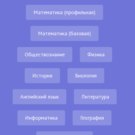
Математика (профильная)
Математика (базовая)
Обществознание
Физика
История
Биология
Английский язык
Литература
Информатика
География