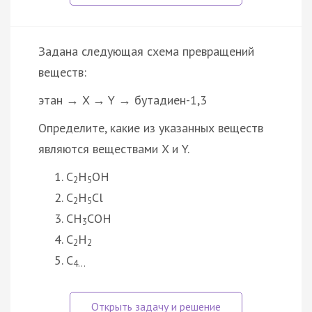
Задана следующая схема превращений
веществ:
этан → X → Y → бутадиен-1,3
Определите, какие из указанных веществ
являются веществами X и Y.
C
H
OH
2
5
C
H
Cl
2
5
CH
COH
3
C
H
2
2
C
4…