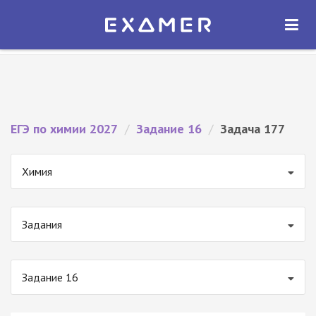
Экзамер — ЕГЭ 2027
×
ОТКРЫТЬ
Экзамер
Бесплатно - В Google Play
ЕГЭ по химии 2027
/
Задание 16
/
Задача 177
Химия
Задания
Задание 16