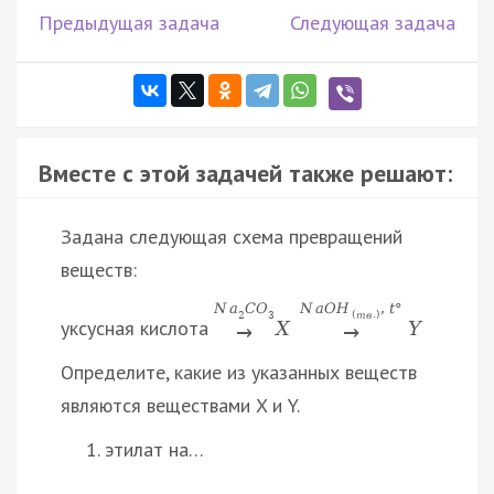
Предыдущая задача
Следующая задача
Вместе с этой задачей также решают:
Задана следующая схема превращений
веществ:
N
a
C
O
N
a
O
H
,
t
°
2
3
(
т
в
.
)
уксусная кислота
X
Y
→
→
Определите, какие из указанных веществ
являются веществами X и Y.
этилат на…