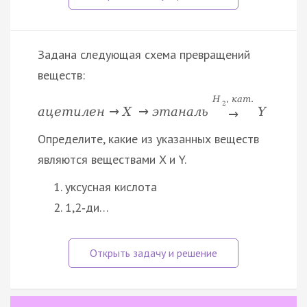
Задана следующая схема превращений
веществ:
H
,
к
а
т
.
2
а
ц
е
т
и
л
е
н
→
X
→
э
т
а
н
а
л
ь
Y
→
Определите, какие из указанных веществ
являются веществами X и Y.
уксусная кислота
1,2‑ди…