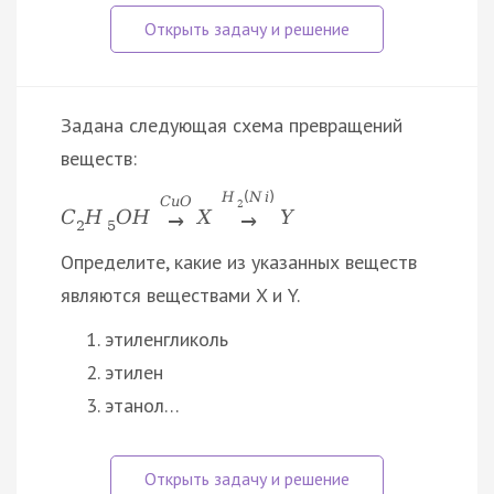
Задана следующая схема превращений
веществ:
H
(
N
i
)
C
u
O
2
C
H
O
H
X
Y
→
→
2
5
Определите, какие из указанных веществ
являются веществами X и Y.
этиленгликоль
этилен
этанол…