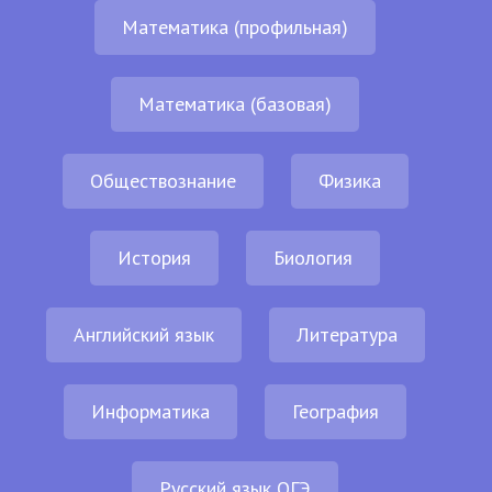
Математика (профильная)
Математика (базовая)
Обществознание
Физика
История
Биология
Английский язык
Литература
Информатика
География
Русский язык ОГЭ