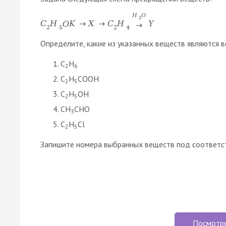
H
O
2
C
H
O
K
→
X
→
C
H
Y
→
2
5
2
4
Определите, какие из указанных веществ являются в
C
H
2
6
C
H
COOH
2
5
C
H
OH
2
5
CH
CHO
3
C
H
Cl
2
5
Запишите номера выбранных веществ под соответс
Посмотр