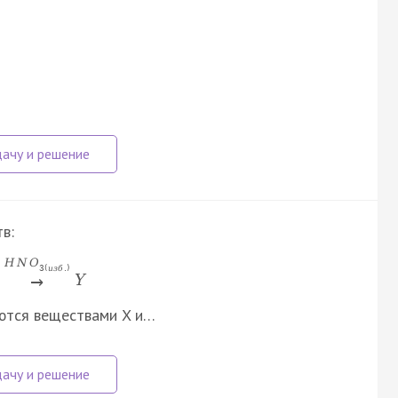
в:
H
N
O
3
(
и
з
б
.
)
Y
→
яются веществами X и…