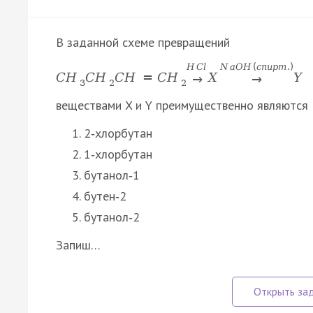
В заданной схеме превращений
H
C
l
N
a
O
H
(
с
п
и
р
т
.
)
C
H
C
H
C
H
=
C
H
X
Y
→
→
3
2
2
веществами X и Y преимущественно являются
2‑хлорбутан
1‑хлорбутан
бутанол‑1
бутен‑2
бутанол‑2
Запиш…