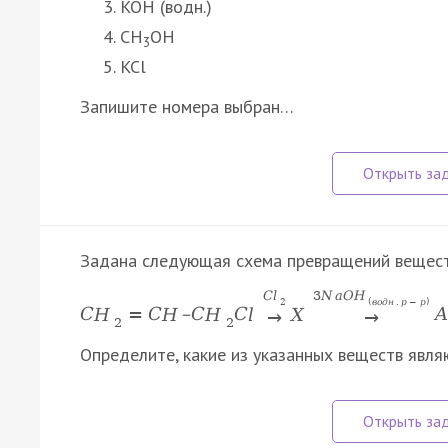
KOH (водн.)
CH
OH
3
KCl
Запишите номера выбран…
Задана следующая схема превращений вещест
C
l
3
N
a
O
H
2
(
в
о
д
н
.
р
−
р
)
C
H
=
C
H
–
C
H
C
l
X
A
→
→
2
2
Определите, какие из указанных веществ явл