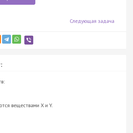
Следующая задача
:
в:
ются веществами X и Y.