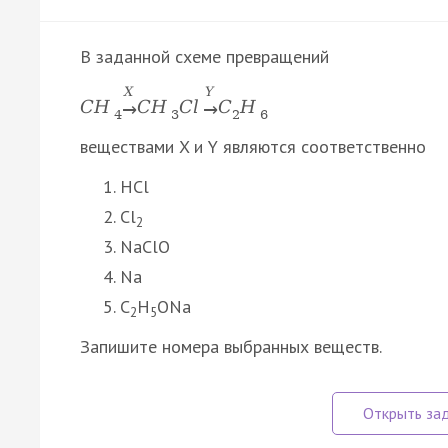
В заданной схеме превращений
X
Y
C
H
C
H
C
l
C
H
→
→
4
3
2
6
веществами X и Y являются соответственно
HCl
Cl
2
NaClO
Na
C
H
ONa
2
5
Запишите номера выбранных веществ.