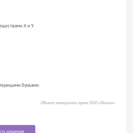
еществами X и Y.
твующими буквами.
Объект авторского права ООО «Легион»
еть решение