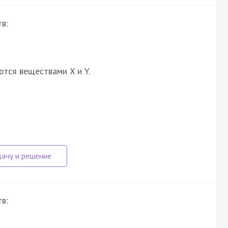
в:
ются веществами X и Y.
в: