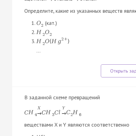
Определите, какие из указанных веществ явля
(кат.)
O
2
H
O
2
2
2
+
H
O
(
H
g
)
2
…
В заданной схеме превращений
X
Y
C
H
C
H
C
l
C
H
→
→
4
3
2
6
веществами X и Y являются соответственно