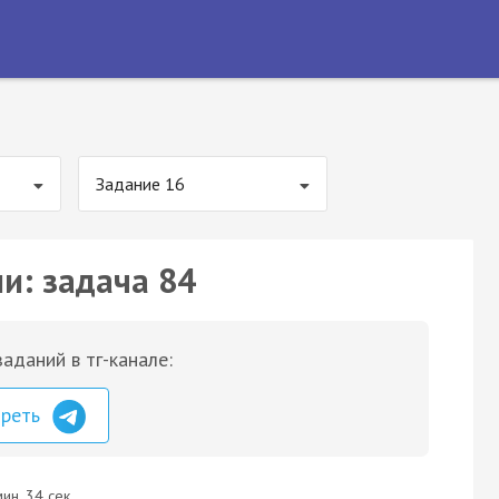
Задание 16
и: задача 84
аданий в тг-канале:
треть
ин. 34 сек.