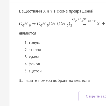
Веществами Х и Y в схеме превращений
O
,
H
S
O
2
2
4
(
p
−
p
)
C
H
→
C
H
C
H
(
C
H
)
X
+
→
6
6
6
5
3
2
являются
толуол
стирол
кумол
фенол
ацетон
Запишите номера выбранных веществ.