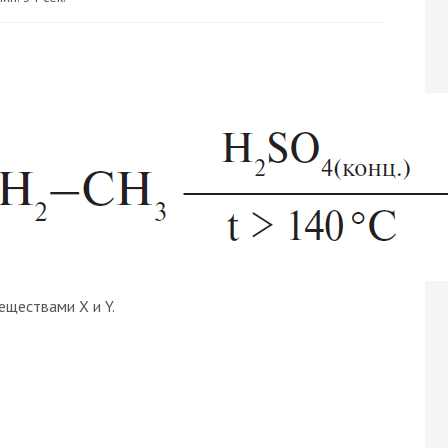
еществами X и Y.