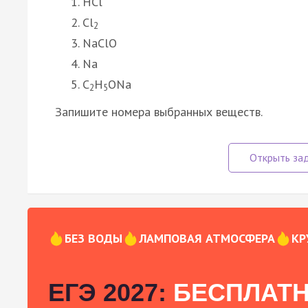
HCl
Cl
2
NaClO
Na
C
H
ONa
2
5
Запишите номера выбранных веществ.
БЕЗ ВОДЫ
ЛАМПОВАЯ АТМОСФЕРА
КР
ЕГЭ 2027:
БЕСПЛАТН