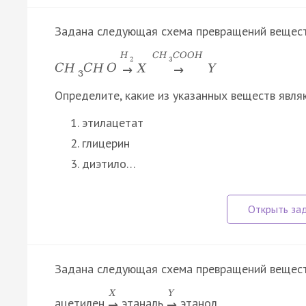
Задана следующая схема превращений вещест
H
C
H
C
O
O
H
2
3
C
H
C
H
O
X
Y
→
→
3
Определите, какие из указанных веществ явля
этилацетат
глицерин
диэтило…
Задана следующая схема превращений вещест
X
Y
ацетилен
этаналь
этанол
→
→