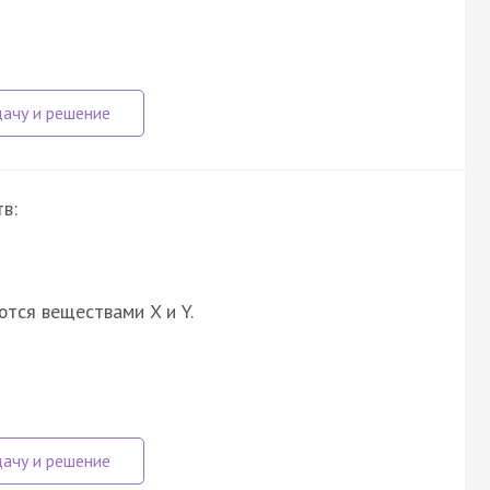
в:
ются веществами X и Y.