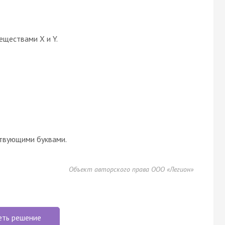
еществами X и Y.
твующими буквами.
Объект авторского права ООО «Легион»
еть решение