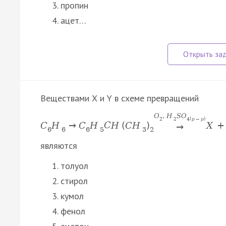
пропин
ацет…
Веществами Х и Y в схеме превращений
O
,
H
S
O
2
2
4
(
p
−
p
)
C
H
→
C
H
C
H
(
C
H
)
X
+
→
6
6
6
5
3
2
являются
толуол
стирол
кумол
фенол