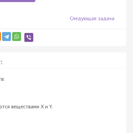
Следующая задача
:
в:
ются веществами X и Y.