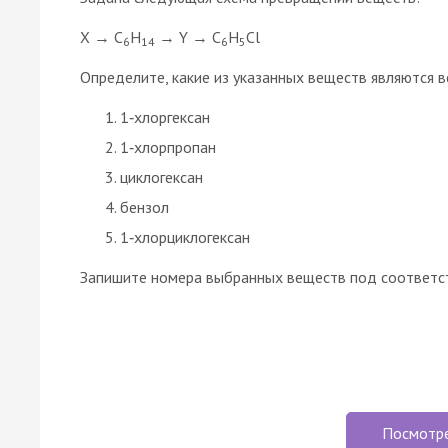
X → C
H
→ Y → C
H
Cl
6
14
6
5
Определите, какие из указанных веществ являются в
1‑хлоргексан
1‑хлорпропан
циклогексан
бензол
1‑хлорциклогексан
Запишите номера выбранных веществ под соответс
Посмотр