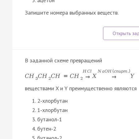
ацетон
Запишите номера выбранных веществ.
В заданной схеме превращений
H
C
l
N
a
O
H
(
с
п
и
р
т
.
)
C
H
C
H
C
H
=
C
H
X
Y
→
→
3
2
2
веществами X и Y преимущественно являются
2‑хлорбутан
1‑хлорбутан
бутанол‑1
бутен‑2
бутанол‑2