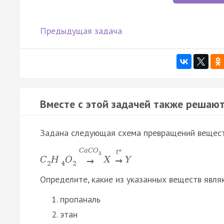
Предыдущая задача
Вместе с этой задачей также решают
Задана следующая схема превращений вещест
C
a
C
O
t
°
3
C
H
O
X
Y
→
→
2
4
2
Определите, какие из указанных веществ явля
пропаналь
этан