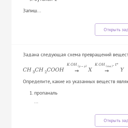
Запиш…
Задана следующая схема превращений вещест
K
O
H
K
O
H
,
t
°
(
р
−
р
)
(
т
в
.
)
C
H
C
H
C
O
O
H
X
Y
→
→
3
2
Определите, какие из указанных веществ явля
пропаналь
…