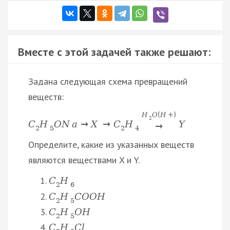
Вместе с этой задачей также решают:
Задана следующая схема превращений
веществ:
H
O
(
H
+
)
2
C
H
O
N
a
→
X
→
C
H
Y
→
2
5
2
4
Определите, какие из указанных веществ
являются веществами X и Y.
C
H
2
6
C
H
C
O
O
H
2
5
C
H
O
H
2
5
C
H
C
l