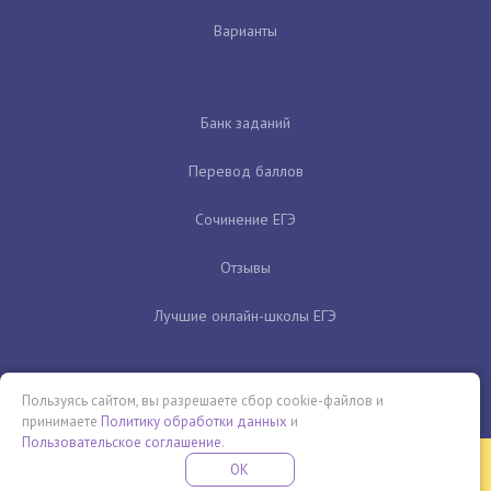
Варианты
Банк заданий
Перевод баллов
Сочинение ЕГЭ
Отзывы
Лучшие онлайн-школы ЕГЭ
Пользуясь сайтом, вы разрешаете сбор cookie-файлов и
принимаете
Политику обработки данных
и
Пользовательское соглашение
.
Бесплатная летняя школа
OK
ПОДРОБНЕЕ
ПРОВЕДИ ЭТО ЛЕТО С ПОЛЬЗОЙ