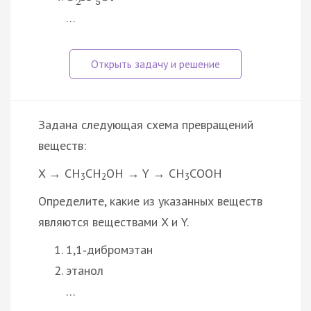
2
5
…
Задана следующая схема превращений
веществ:
X → CH
CH
OH → Y → CH
COOH
3
2
3
Определите, какие из указанных веществ
являются веществами X и Y.
1,1‑дибромэтан
этанол
…