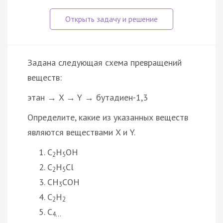
Задана следующая схема превращений
веществ:
этан → X → Y → бутадиен-1,3
Определите, какие из указанных веществ
являются веществами X и Y.
C
H
OH
2
5
C
H
Cl
2
5
CH
COH
3
C
H
2
2
C
4…