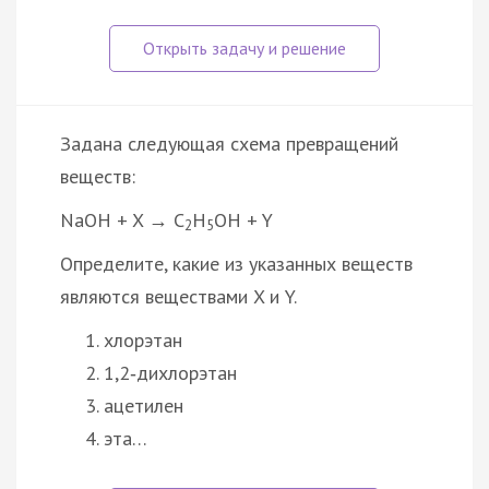
Задана следующая схема превращений
веществ:
NaOH + X → C
H
OH + Y
2
5
Определите, какие из указанных веществ
являются веществами X и Y.
хлорэтан
1,2‑дихлорэтан
ацетилен
эта…