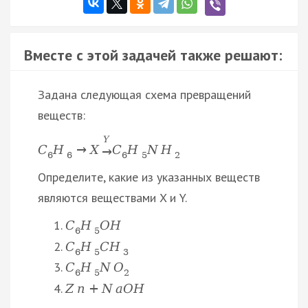
Вместе с этой задачей также решают:
Задана следующая схема превращений
веществ:
Y
C
H
→
X
C
H
N
H
→
6
6
6
5
2
Определите, какие из указанных веществ
являются веществами X и Y.
C
H
O
H
6
5
C
H
C
H
6
5
3
C
H
N
O
6
5
2
Z
n
+
N
a
O
H