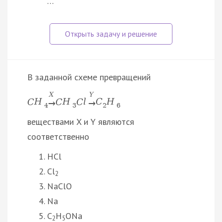
…
В заданной схеме превращений
X
Y
C
H
C
H
C
l
C
H
→
→
4
3
2
6
веществами X и Y являются
соответственно
HCl
Cl
2
NaClO
Na
C
H
ONa
2
5