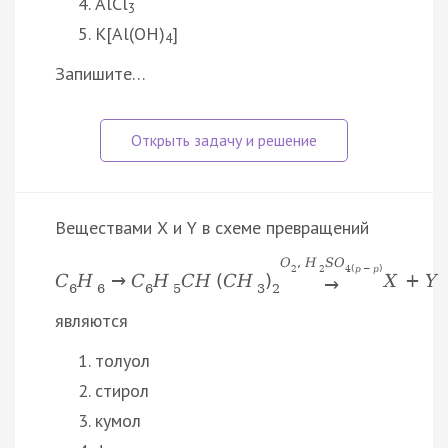
AlCl
3
K[Al(OH)
]
4
Запишите…
Веществами Х и Y в схеме превращений
O
,
H
S
O
2
2
4
(
p
−
p
)
C
H
→
C
H
C
H
(
C
H
)
X
+
Y
→
6
6
6
5
3
2
являются
толуол
стирол
кумол