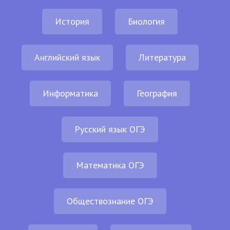
История
Биология
Английский язык
Литература
Информатика
География
Русский язык ОГЭ
Математика ОГЭ
Обществознание ОГЭ