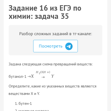
Задание 16 из ЕГЭ по
химии: задача 35
Разбор сложных заданий в тг-канале:
Посмотреть
Задана следующая схема превращений веществ:
H
O
(
H
+
)
2
бутанол-1
→
X
Y
→
Определите, какие из указанных веществ являются
веществами X и Y.
бутен‑1
масляная кислота