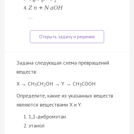
6
5
2
Z
n
+
N
a
O
H
…
Задана следующая схема превращений
веществ:
X → CH
CH
OH → Y → CH
COOH
3
2
3
Определите, какие из указанных веществ
являются веществами X и Y.
1,1‑дибромэтан
этанол