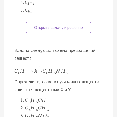
C
H
2
2
C
4…
Задана следующая схема превращений
веществ:
Y
C
H
→
X
C
H
N
H
→
6
6
6
5
2
Определите, какие из указанных веществ
являются веществами X и Y.
C
H
O
H
6
5
C
H
C
H
6
5
3
C
H
N
O