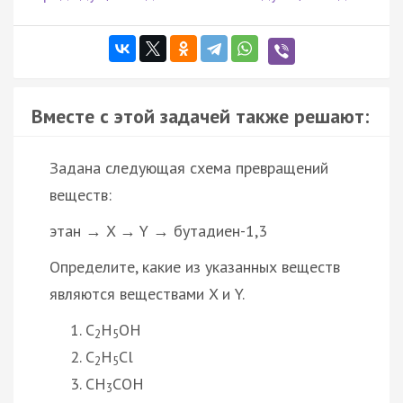
Вместе с этой задачей также решают:
Задана следующая схема превращений
веществ:
этан → X → Y → бутадиен-1,3
Определите, какие из указанных веществ
являются веществами X и Y.
C
H
OH
2
5
C
H
Cl
2
5
CH
COH
3