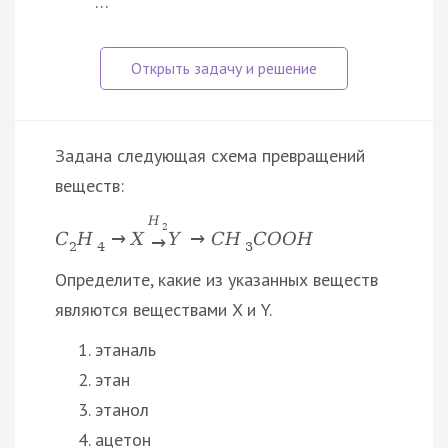
…
Задана следующая схема превращений
веществ:
H
2
C
H
→
X
Y
→
C
H
C
O
O
H
→
2
4
3
Определите, какие из указанных веществ
являются веществами X и Y.
этаналь
этан
этанол
ацетон