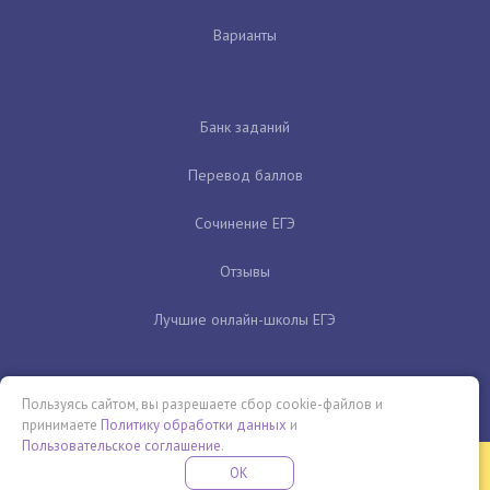
Варианты
Банк заданий
Перевод баллов
Сочинение ЕГЭ
Отзывы
Лучшие онлайн-школы ЕГЭ
Пользуясь сайтом, вы разрешаете сбор cookie-файлов и
принимаете
Политику обработки данных
и
Пользовательское соглашение
.
Бесплатная летняя школа
OK
ПОДРОБНЕЕ
ПРОВЕДИ ЭТО ЛЕТО С ПОЛЬЗОЙ