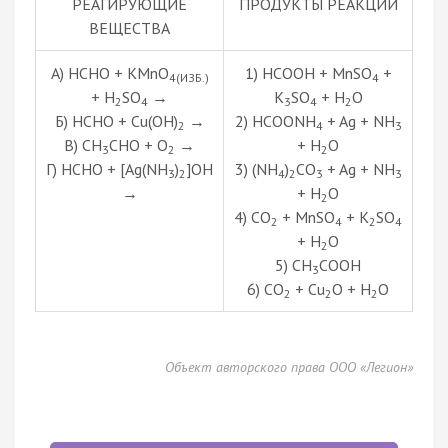
РЕАГИРУЮЩИЕ
ПРОДУКТЫ РЕАКЦИИ
ВЕЩЕСТВА
А) HCHO + KMnO
1) HCOOH + MnSO
+
4(ИЗБ.)
4
+ H
SO
→
K
SO
+ H
O
2
4
3
4
2
Б) HCHO + Cu(OH)
→
2) HCOONH
+ Ag + NH
2
4
3
В) CH
CHO + O
→
+ H
O
3
2
2
Г) HCHO + [Ag(NH
)
]OH
3) (NH
)
CO
+ Ag + NH
3
2
4
2
3
3
→
+ H
O
2
4) CO
+ MnSO
+ K
SO
2
4
2
4
+ H
O
2
5) CH
COOH
3
6) CO
+ Cu
O + H
O
2
2
2
Объект авторского права ООО «Легион»