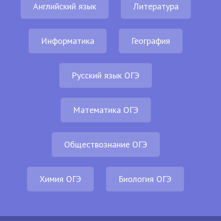
Английский язык
Литература
Информатика
География
Русский язык ОГЭ
Математика ОГЭ
Обществознание ОГЭ
Химия ОГЭ
Биология ОГЭ