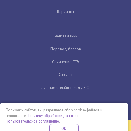
Варианты
Банк заданий
Перевод баллов
Сочинение ЕГЭ
Отзывы
Лучшие онлайн-школы ЕГЭ
Пользуясь сайтом, вы разрешаете сбор cookie-файлов и
принимаете
Политику обработки данных
и
Пользовательское соглашение
.
Бесплатная летняя школа
OK
ПОДРОБНЕЕ