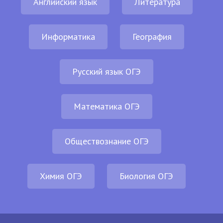
Английский язык
Литература
Информатика
География
Русский язык ОГЭ
Математика ОГЭ
Обществознание ОГЭ
Химия ОГЭ
Биология ОГЭ