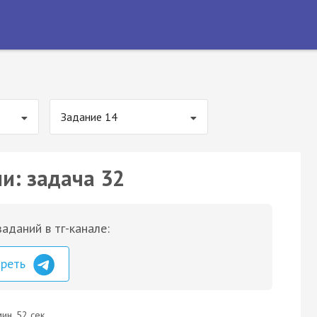
Задание 14
и: задача 32
аданий в тг-канале:
треть
ин. 52 сек.