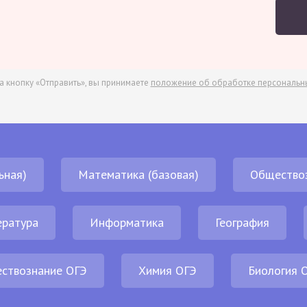
а кнопку «Отправить», вы принимаете
положение об обработке персональн
ьная)
Математика (базовая)
Общество
ература
Информатика
География
ствознание ОГЭ
Химия ОГЭ
Биология 