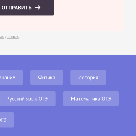
ОТПРАВИТЬ
ых данных
.
знание
Физика
История
Русский язык ОГЭ
Математика ОГЭ
ОГЭ