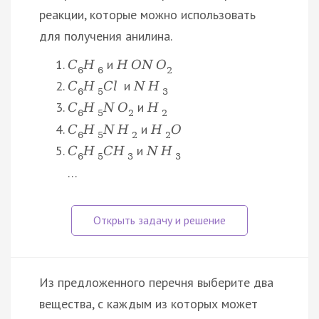
реакции, которые можно использовать
для получения анилина.
и
C
H
H
O
N
O
6
6
2
и
C
H
C
l
N
H
6
5
3
и
C
H
N
O
H
6
5
2
2
и
C
H
N
H
H
O
6
5
2
2
и
C
H
C
H
N
H
6
5
3
3
…
Из предложенного перечня выберите два
вещества, с каждым из которых может