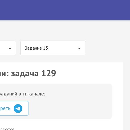
Задание 13
ии: задача 129
аданий в тг-канале:
треть
вляются