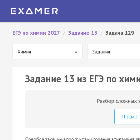
ЕГЭ по химии 2027
/
Задание 13
/
Задача 129
Химия
Задания
Задание 13 из ЕГЭ по хим
Разбор сложных з
Посмо
Преобладающими продуктами горения этиламина я