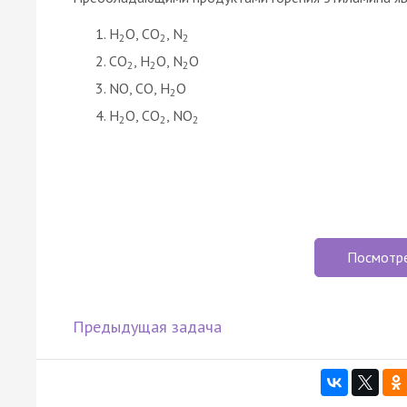
H
O, CO
, N
2
2
2
CO
, H
O, N
O
2
2
2
NO, CO, H
O
2
H
O, CO
, NO
2
2
2
Посмотр
Предыдущая задача