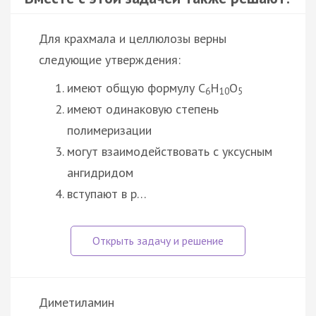
Для крахмала и целлюлозы верны
следующие утверждения:
имеют общую формулу C
H
O
6
10
5
имеют одинаковую степень
полимеризации
могут взаимодействовать с уксусным
ангидридом
вступают в р…
Диметиламин