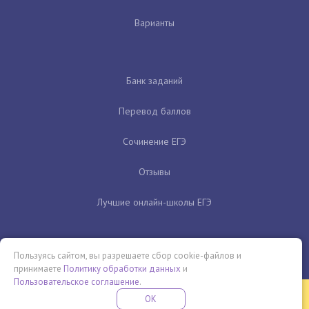
Варианты
Банк заданий
Перевод баллов
Сочинение ЕГЭ
Отзывы
Лучшие онлайн-школы ЕГЭ
Пользуясь сайтом, вы разрешаете сбор cookie-файлов и
принимаете
Политику обработки данных
и
Пользовательское соглашение
.
Бесплатная летняя школа
OK
ПОДРОБНЕЕ