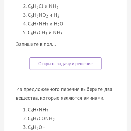
C
H
Cl и NH
6
5
3
C
H
NO
и H
6
5
2
2
C
H
NH
и H
O
6
5
2
2
C
H
CH
и NH
6
5
3
3
Запишите в пол…
Из предложенного перечня выберите два
вещества, которые являются аминами.
C
H
NH
6
5
2
C
H
CONH
6
5
2
C
H
ОН
6
5