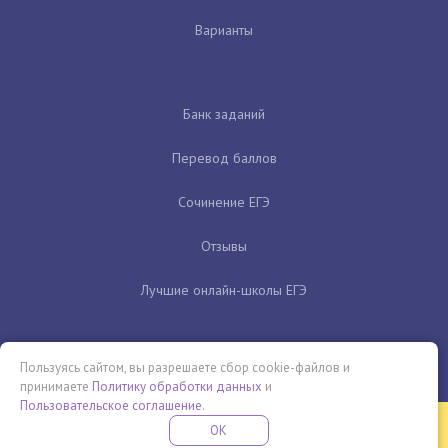
Варианты
Банк заданий
Перевод баллов
Сочинение ЕГЭ
Отзывы
Лучшие онлайн-школы ЕГЭ
Пользуясь сайтом, вы разрешаете сбор cookie-файлов и
принимаете
Политику обработки данных
и
Пользовательское соглашение
.
Бесплатная летняя школа
OK
ПОДРОБНЕЕ
ПРОВЕДИ ЭТО ЛЕТО С ПОЛЬЗОЙ