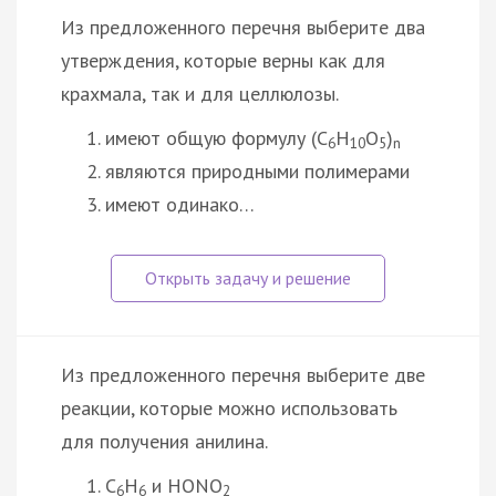
Из предложенного перечня выберите два
утверждения, которые верны как для
крахмала, так и для целлюлозы.
имеют общую формулу (C
H
O
)
6
10
5
n
являются природными полимерами
имеют одинако…
Из предложенного перечня выберите две
реакции, которые можно использовать
для получения анилина.
C
H
и HONO
6
6
2