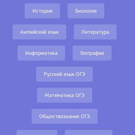
История
Биология
Английский язык
Литература
Информатика
География
Русский язык ОГЭ
Математика ОГЭ
Обществознание ОГЭ