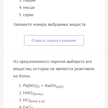
глицин
гексан
серин
Запишите номера выбранных веществ.
Из предложенного перечня выберите все
вещества, которые не являются реактивом
на белок.
Pb(NO
)
+ NaOH
3
2
(изб.)
HNO
3(конц.)
HCl
(конц. р-р)
FeCl