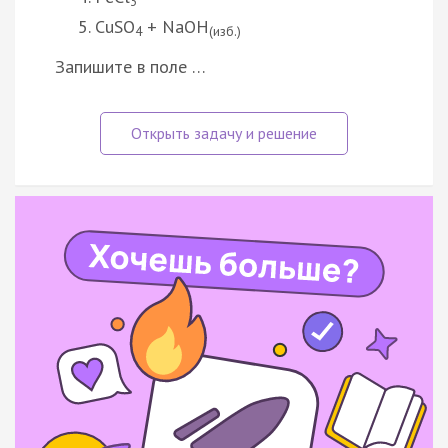
3
CuSO
+ NaOH
4
(изб.)
Запишите в поле …