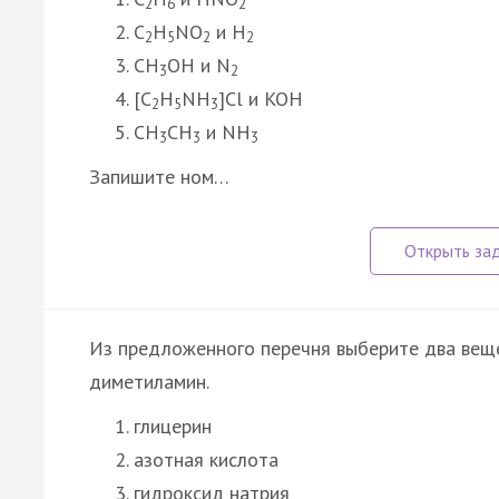
2
6
2
C
H
NO
и H
2
5
2
2
CH
OH и N
3
2
[C
H
NH
]Cl и KOH
2
5
3
CH
CH
и NH
3
3
3
Запишите ном…
Из предложенного перечня выберите два веще
диметиламин.
глицерин
азотная кислота
гидроксид натрия