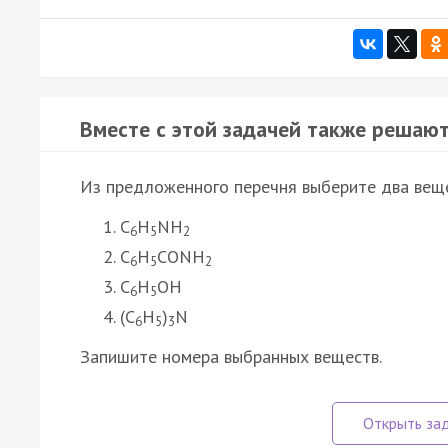
Вместе с этой задачей также решают
Из предложенного перечня выберите два веще
C
H
NH
6
5
2
C
H
CONH
6
5
2
C
H
ОН
6
5
(C
H
)
N
6
5
3
Запишите номера выбранных веществ.