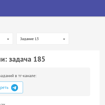
Задание 13
ии: задача 185
аданий в тг-канале:
треть
 сек.