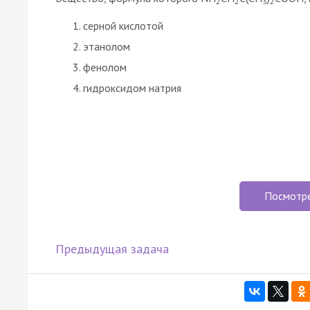
2
2
3
2
серной кислотой
этанолом
фенолом
гидроксидом натрия
Посмотр
Предыдущая задача