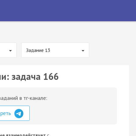
Задание 13
ии: задача 166
аданий в тг-канале:
треть
не взаимодействует
с