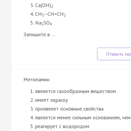
Ca(OH)
2
CH
–CH=CH
3
2
Na
SO
2
4
Запишите в …
Метиламин
является газообразным веществом
имеет окраску
проявляет оснóвные свойства
является менее сильным основанием, чем
реагирует с водородом