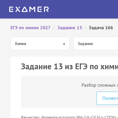
ЕГЭ по химии 2027
/
Задание 13
/
Задача 166
Химия
Задания
Задание 13 из ЕГЭ по хим
Разбор сложных з
Посмо
Вещество, формула которого NH
CH
C(CH
)
COOH,