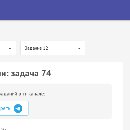
Задание 12
и: задача 74
аданий в тг-канале:
треть
 сек.