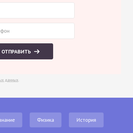
ОТПРАВИТЬ
ых данных
.
знание
Физика
История