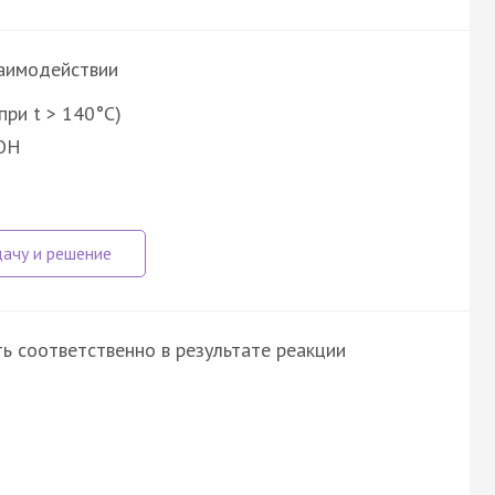
заимодействии
при t > 140°C)
KOH
ь соответственно в результате реакции