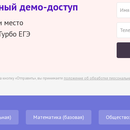
тный демо-доступ
и место
Турбо ЕГЭ
а кнопку «Отправить», вы принимаете
положение об обработке персональн
ьная)
Математика (базовая)
Общество