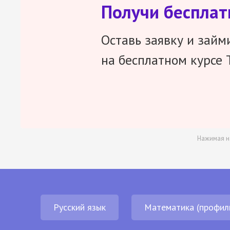
Получи беспла
Оставь заявку и займ
на бесплатном курсе 
Нажимая н
Русский язык
Математика (профил