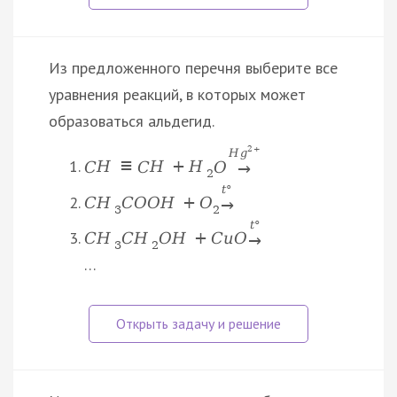
Из предложенного перечня выберите все
уравнения реакций, в которых может
образоваться альдегид.
2
+
H
g
C
H
≡
C
H
+
H
O
→
2
t
°
C
H
C
O
O
H
+
O
→
3
2
t
°
C
H
C
H
O
H
+
C
u
O
→
3
2
…