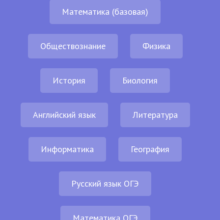
Математика (базовая)
Обществознание
Физика
История
Биология
Английский язык
Литература
Информатика
География
Русский язык ОГЭ
Математика ОГЭ