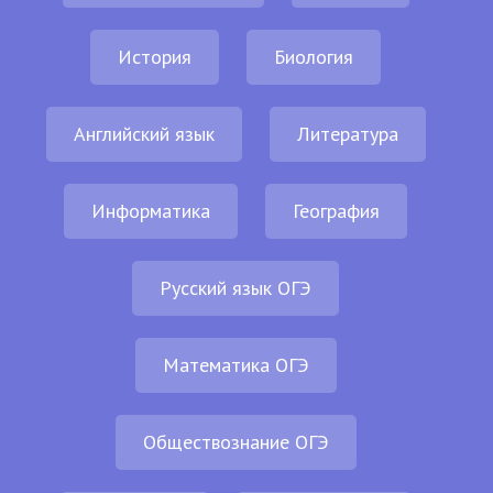
История
Биология
Английский язык
Литература
Информатика
География
Русский язык ОГЭ
Математика ОГЭ
Обществознание ОГЭ