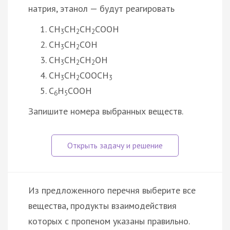
натрия, этанол — будут реагировать
CH
CH
CH
COOH
3
2
2
CH
CH
COH
3
2
CH
CH
CH
OH
3
2
2
CH
CH
COOCH
3
2
3
C
H
COOH
6
5
Запишите номера выбранных веществ.
Из предложенного перечня выберите все
вещества, продукты взаимодействия
которых с пропеном указаны правильно.