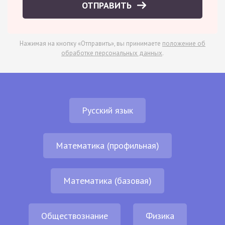
ОТПРАВИТЬ
Нажимая на кнопку «Отправить», вы принимаете
положение об
обработке персональных данных
.
Русский язык
Математика (профильная)
Математика (базовая)
Обществознание
Физика