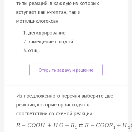
типы реакций, в каждую из которых
вступает как
н
‑гептан, так и
метилциклогексан.
дегидрирование
замещение с водой
отщ…
Из предложенного перечня выберите две
реакции, которые происходят в
соответствии со схемой реакции
R
−
C
O
O
H
+
H
O
−
R
⇄
R
−
C
O
O
R
+
H
1
1
2