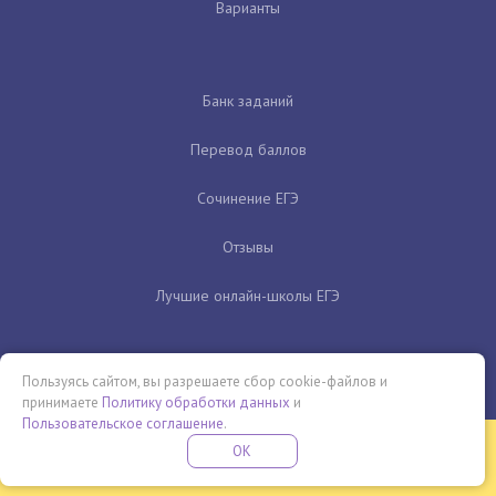
Варианты
Банк заданий
Перевод баллов
Сочинение ЕГЭ
Отзывы
Лучшие онлайн-школы ЕГЭ
Пользуясь сайтом, вы разрешаете сбор cookie-файлов и
принимаете
Политику обработки данных
и
Пользовательское соглашение
.
Бесплатная летняя школа
OK
ПОДРОБНЕЕ
ПРОВЕДИ ЭТО ЛЕТО С ПОЛЬЗОЙ