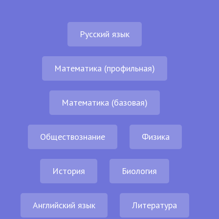
Русский язык
Математика (профильная)
Математика (базовая)
Обществознание
Физика
История
Биология
Английский язык
Литература