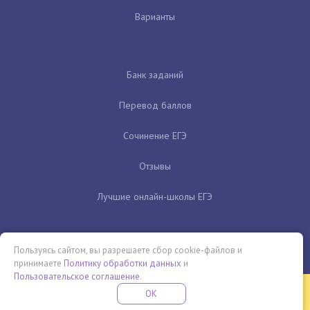
Варианты
Банк заданий
Перевод баллов
Сочинение ЕГЭ
Отзывы
Лучшие онлайн-школы ЕГЭ
Пользуясь сайтом, вы разрешаете сбор cookie-файлов и
принимаете
Политику обработки данных
и
Пользовательское соглашение
.
Бесплатная летняя школа
OK
ПОДРОБНЕЕ
ПРОВЕДИ ЭТО ЛЕТО С ПОЛЬЗОЙ