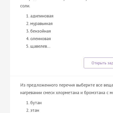
соли.
адипиновая
муравьиная
бензойная
олеиновая
щавелев…
Из предложенного перечня выберите все веще
нагревании смеси хлорметана и бромэтана с м
бутан
этан