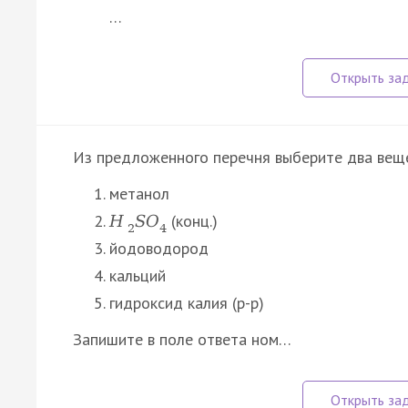
…
Из предложенного перечня выберите два веще
метанол
(конц.)
H
S
O
2
4
йодоводород
кальций
гидроксид калия (р-р)
Запишите в поле ответа ном…