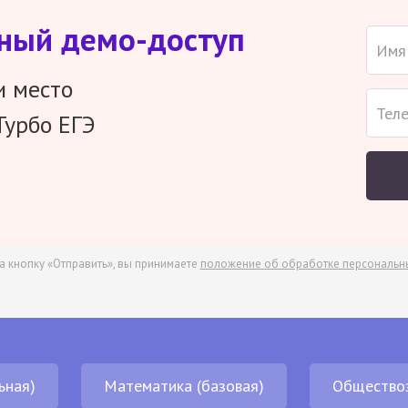
тный демо-доступ
и место
Турбо ЕГЭ
а кнопку «Отправить», вы принимаете
положение об обработке персональн
ьная)
Математика (базовая)
Общество