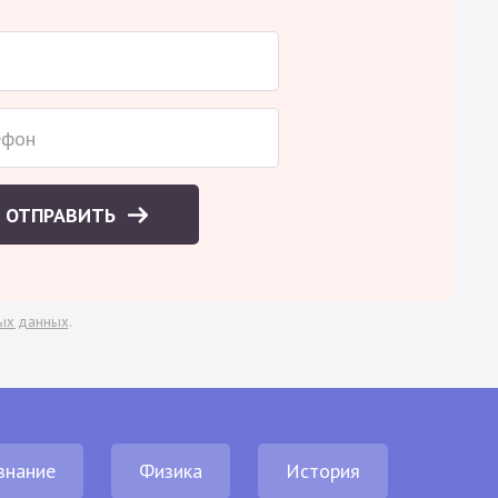
ОТПРАВИТЬ
ых данных
.
знание
Физика
История