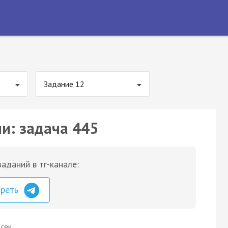
Задание 12
ии: задача 445
аданий в тг-канале:
треть
 сек.