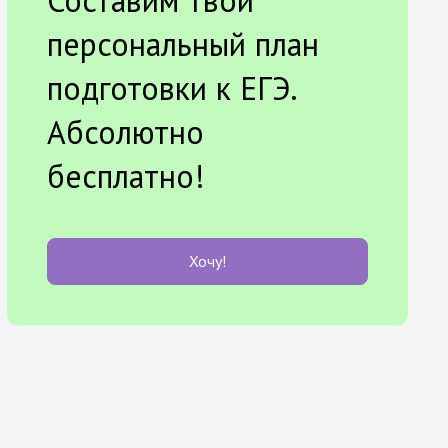
Составим твой
персональный план
подготовки к ЕГЭ.
Абсолютно
бесплатно!
Хочу!