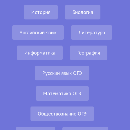
История
Биология
Английский язык
Литература
Информатика
География
Русский язык ОГЭ
Математика ОГЭ
Обществознание ОГЭ