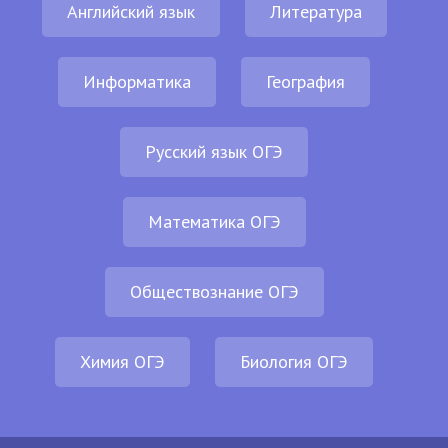
Английский язык
Литература
Информатика
География
Русский язык ОГЭ
Математика ОГЭ
Обществознание ОГЭ
Химия ОГЭ
Биология ОГЭ