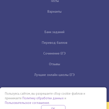
Тесты
Варианты
Банк заданий
Перевод баллов
Сочинение ЕГЭ
Отзывы
Лучшие онлайн-школы ЕГЭ
Пользуясь сайтом, вы разрешаете сбор cookie-файлов и
принимаете
Политику обработки данных
и
Пользовательское соглашение
.
Бесплатная летняя школа
OK