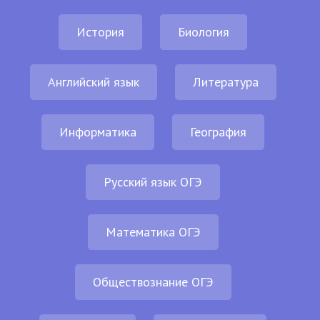
История
Биология
Английский язык
Литература
Информатика
География
Русский язык ОГЭ
Математика ОГЭ
Обществознание ОГЭ