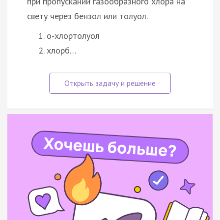
при пропускании газообразного хлора на
свету через бензол или толуол.
о‑хлортолуол
хлорб…