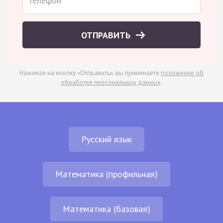
ОТПРАВИТЬ
Нажимая на кнопку «Отправить», вы принимаете
положение об
обработке персональных данных
.
Русский язык
Математика (профильная)
Математика (базовая)