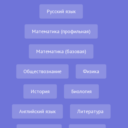
Русский язык
Математика (профильная)
Математика (базовая)
Обществознание
Физика
История
Биология
Английский язык
Литература