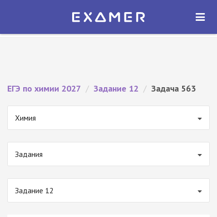
Экзамер — ЕГЭ 2027
×
ОТКРЫТЬ
Экзамер
Бесплатно - В Google Play
ЕГЭ по химии 2027
/
Задание 12
/
Задача 563
Химия
Задания
Задание 12