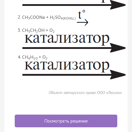
CH
COONa + H
SO
3
2
4(КОНЦ.)
CH
CH
OH + O
3
2
2
CH
H
+ O
4
10
2
Объект авторского права ООО «Легион»
Посмотреть решение