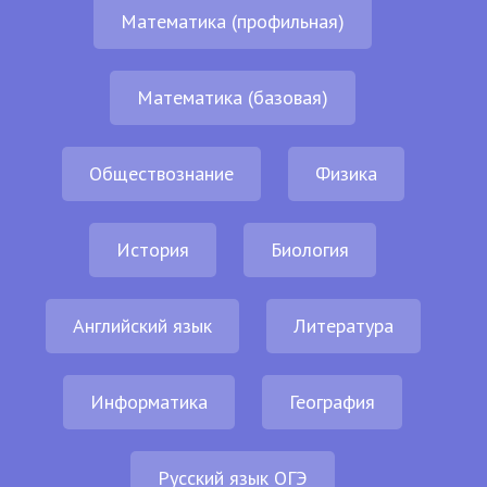
Математика (профильная)
Математика (базовая)
Обществознание
Физика
История
Биология
Английский язык
Литература
Информатика
География
Русский язык ОГЭ