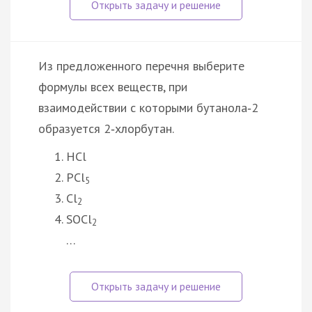
Из предложенного перечня выберите
формулы всех веществ, при
взаимодействии с которыми бутанола‑2
образуется 2‑хлорбутан.
HCl
PCl
5
Cl
2
SOCl
2
…