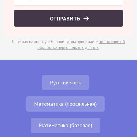
ОТПРАВИТЬ
Нажимая на кнопку «Отправить», вы принимаете
положение об
обработке персональных данных
.
Русский язык
Математика (профильная)
Математика (базовая)