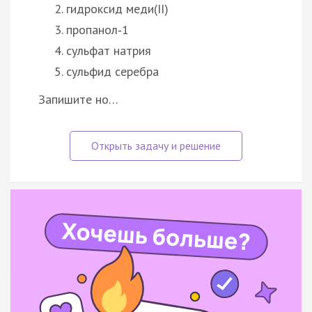
гидроксид меди(II)
пропанол‑1
сульфат натрия
сульфид серебра
Запишите но…