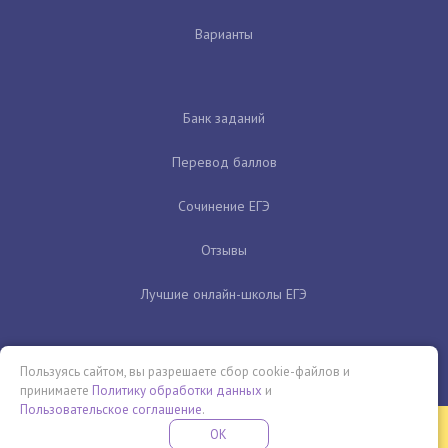
Варианты
Банк заданий
Перевод баллов
Сочинение ЕГЭ
Отзывы
Лучшие онлайн-школы ЕГЭ
Пользуясь сайтом, вы разрешаете сбор cookie-файлов и
принимаете
Политику обработки данных
и
Пользовательское соглашение
.
Бесплатная летняя школа
OK
ПОДРОБНЕЕ