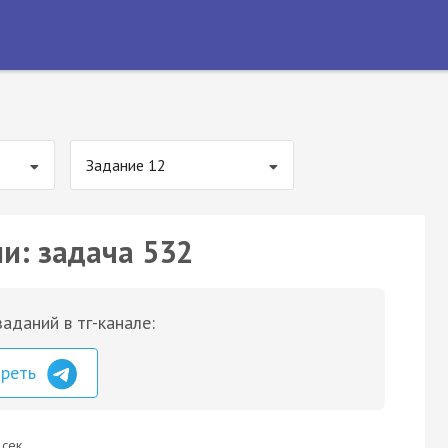
Задание 12
ии: задача 532
аданий в тг-канале:
треть
 сек.