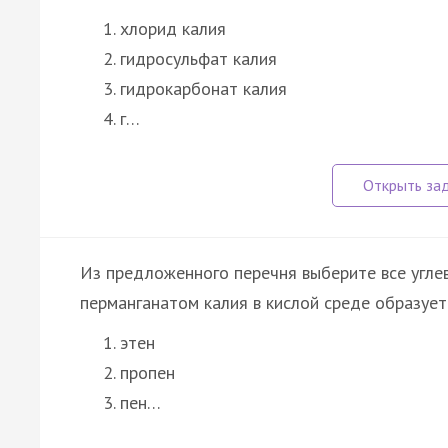
хлорид калия
гидросульфат калия
гидрокарбонат калия
г…
Из предложенного перечня выберите все угле
перманганатом калия в кислой среде образуетс
этен
пропен
пен…