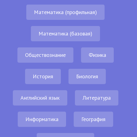
Математика (профильная)
Математика (базовая)
Обществознание
Физика
История
Биология
Английский язык
Литература
Информатика
География