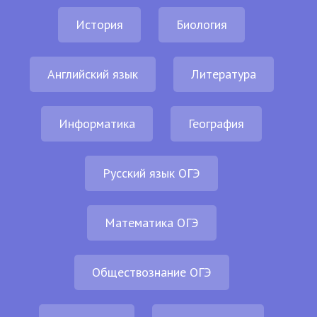
История
Биология
Английский язык
Литература
Информатика
География
Русский язык ОГЭ
Математика ОГЭ
Обществознание ОГЭ