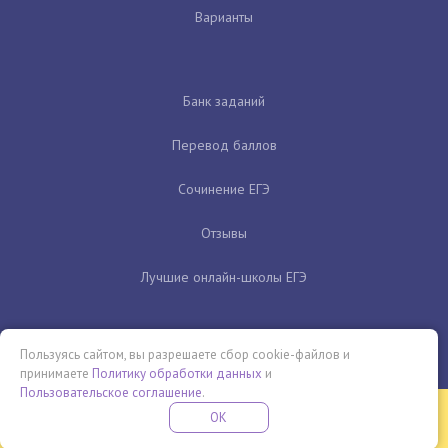
Варианты
Банк заданий
Перевод баллов
Сочинение ЕГЭ
Отзывы
Лучшие онлайн-школы ЕГЭ
Пользуясь сайтом, вы разрешаете сбор cookie-файлов и
принимаете
Политику обработки данных
и
Пользовательское соглашение
.
Бесплатная летняя школа
OK
ПОДРОБНЕЕ
ПРОВЕДИ ЭТО ЛЕТО С ПОЛЬЗОЙ